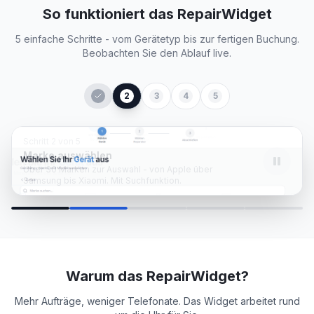
So funktioniert das RepairWidget
5 einfache Schritte - vom Gerätetyp bis zur fertigen Buchung.
Beobachten Sie den Ablauf live.
2
3
4
5
Schritt
2
von
5
Marke auswählen
Über 30 Marken zur Auswahl - von Apple über
Samsung bis Xiaomi. Mit Suchfunktion.
Warum das RepairWidget?
Mehr Aufträge, weniger Telefonate. Das Widget arbeitet rund